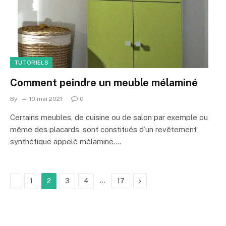
TUTORIELS
Comment peindre un meuble mélaminé
By
10 mai 2021
0
Certains meubles, de cuisine ou de salon par exemple ou
même des placards, sont constitués d’un revêtement
synthétique appelé mélamine.…
Previous
…
Next
1
2
3
4
17